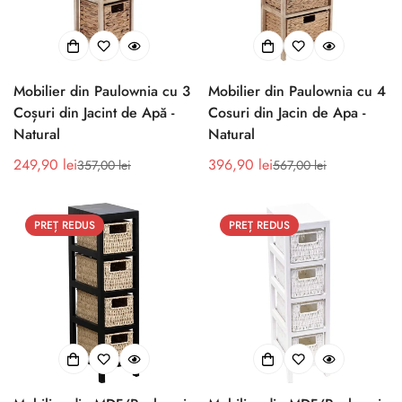
Mobilier din Paulownia cu 3
Mobilier din Paulownia cu 4
Coșuri din Jacint de Apă -
Cosuri din Jacin de Apa -
Natural
Natural
249,90 lei
396,90 lei
357,00 lei
567,00 lei
Preț
Preț
Preț
Preț
de
obișnuit
de
obișnuit
vânzare
vânzare
PREȚ REDUS
PREȚ REDUS