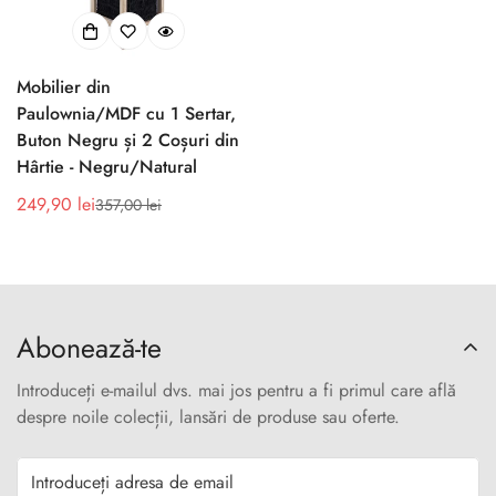
Mobilier din
Paulownia/MDF cu 1 Sertar,
Buton Negru și 2 Coșuri din
Hârtie - Negru/Natural
249,90 lei
357,00 lei
Preț
Preț
de
obișnuit
vânzare
Abonează-te
Introduceți e-mailul dvs. mai jos pentru a fi primul care află
despre noile colecții, lansări de produse sau oferte.