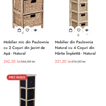
Mobilier mic din Paulownia
Mobilier din Paulownia
cu 2 Coșuri din Jacint de
Natural cu 4 Coșuri din
Apă - Natural
Hârtie Împletită - Natural
242,20 lei
221,20 lei
346,00 lei
316,00 lei
Preț
Preț
Preț
Preț
de
obișnuit
de
obișnuit
vânzare
vânzare
PREȚ REDUS