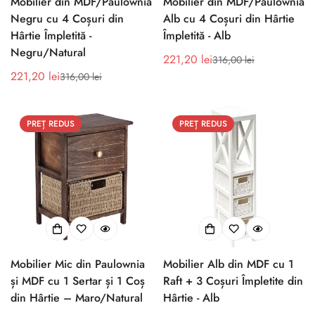
Mobilier din MDF/Paulownia
Mobilier din MDF/Paulownia
Negru cu 4 Coșuri din
Alb cu 4 Coșuri din Hârtie
Hârtie Împletită -
Împletită - Alb
Negru/Natural
221,20 lei
316,00 lei
Preț
Preț
221,20 lei
316,00 lei
Preț
Preț
de
obișnuit
de
obișnuit
vânzare
vânzare
PREȚ REDUS
PREȚ REDUS
Mobilier Mic din Paulownia
Mobilier Alb din MDF cu 1
și MDF cu 1 Sertar și 1 Coș
Raft + 3 Coșuri Împletite din
din Hârtie – Maro/Natural
Hârtie - Alb