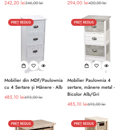
242,20 lei
294,00 lei
346,00 lei
420,00 lei
Preț
Preț
Preț
Preț
de
obișnuit
de
obișnuit
vânzare
vânzare
PREȚ REDUS
PREȚ REDUS
Mobilier din MDF/Paulownia
Mobilier Paulownia 4
cu 4 Sertare și Mânere - Alb
sertare, mânere metal -
Bicolor Alb/Gri
485,10 lei
693,00 lei
Preț
Preț
485,10 lei
693,00 lei
de
obișnuit
Preț
Preț
vânzare
de
obișnuit
vânzare
PREȚ REDUS
PREȚ REDUS