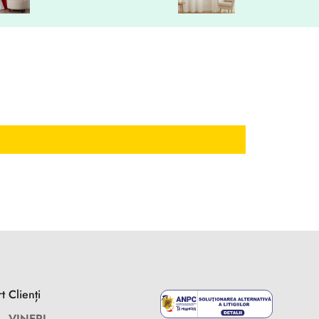
t Clienți
 - VINERI