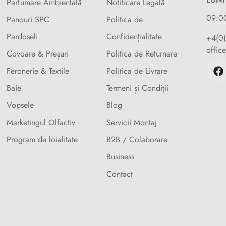
Parfumare Ambientală
Notificare Legală
09:0
Panouri SPC
Politica de
Pardoseli
Confidențialitate
+4(0
offic
Covoare & Preșuri
Politica de Returnare
Feronerie & Textile
Politica de Livrare
Baie
Termeni și Condiții
Vopsele
Blog
Marketingul Olfactiv
Servicii Montaj
Program de loialitate
B2B / Colaborare
Business
Contact