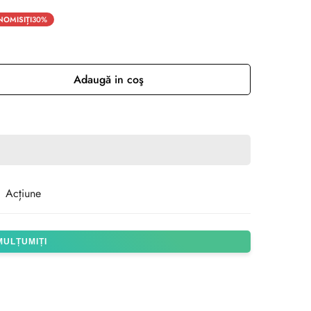
OMISIȚI
30%
Adaugă in coş
Acțiune
 MULȚUMIȚI