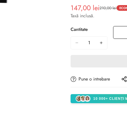
147,00 lei
210,00 lei
Preț
Preț
ECON
de
obișnuit
Taxă inclusă.
vânzare
Cantitate
Pune o intrebare
10 000+ CLIENȚI