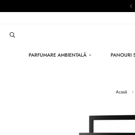
0+ Clienți Aleg Softambient Zilnic
PARFUMARE AMBIENTALĂ
PANOURI 
Acasă