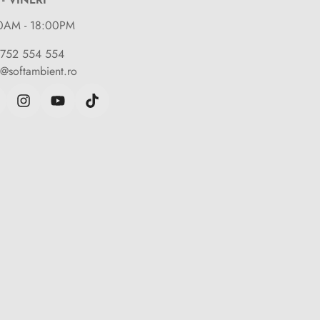
0AM - 18:00PM
)752 554 554
e@softambient.ro